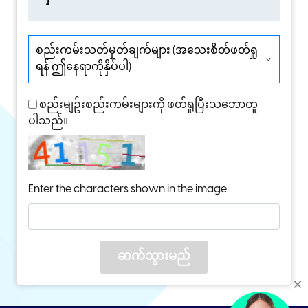
စည်းကမ်းသတ်မှတ်ချက်များ (အသေးစိတ်ဖတ်ရှု
ရန် ဤနေရာကိုနှိပ်ပါ)
စည်းမျဥ်းစည်းကမ်းများကို ဖတ်ရှုပြီးသဘောတူ
ပါသည်။
Enter the characters shown in the image.
ဆက်သွားမည်
×