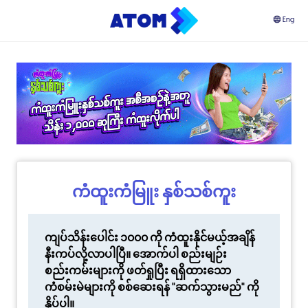
Eng
ကံထူးကံမြူး နှစ်သစ်ကူး
ကျပ်သိန်းပေါင်း ၁၀၀၀ ကို ကံထူးနိုင်မယ့်အချိန်
နီးကပ်လို့လာပါပြီ။ အောက်ပါ စည်းမျဉ်း
စည်းကမ်းများကို ဖတ်ရှုပြီး ရရှိထားသော
ကံစမ်းမဲများကို စစ်ဆေးရန် "ဆက်သွားမည်" ကို
နှိပ်ပါ။